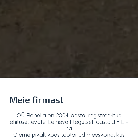
Meie firmast
OÜ Ronella on 2004. aastal registreeritud
ehitusettevõte. Eelnevalt tegutseti aastaid FIE –
na.
Oleme pikalt koos töötanud meeskond, kus