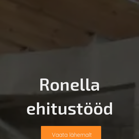
Ronella
ehitustööd
Vaata lähemalt