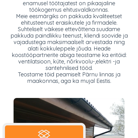
enamusel töötajatest on pikaajaline
töökogemus ehitusvaldkonnas.
Meie eesmärgiks on pakkuda kvaliteetset
ehitusteenust eraisikutele ja firmadele.
Suhteliselt väikese ettevõttena suudame
pakkuda paindlikku teenust, kliendi soovide ja
vajadustega maksimaalselt arvestada ning
alati kokkuleppele jõuda. Heade
koostööpartnerite abiga teostame ka eritöid:
ventilatsioon, küte, nõrkvoolu-,elektri -ja
santehnilised tööd.
Teostame töid peamiselt Pärnu linnas ja
maakonnas, aga ka mujal Eestis.