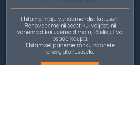
Ehitame maju vundamendist katuseni.
Renoveerime nii seest kui väljast, nii
vanemaid kui uuemaid maju, täielikult või
osade kaupa.
Ehitamisel paneme rõhku hoonete
energiatõhususele.
Vaata rohkem